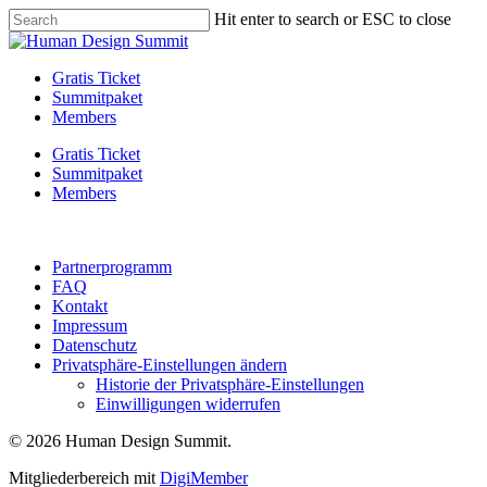
Skip
Hit enter to search or ESC to close
to
Close
main
Search
content
Menu
Gratis Ticket
Summitpaket
Members
Gratis Ticket
Summitpaket
Members
Partnerprogramm
FAQ
Kontakt
Impressum
Datenschutz
Privatsphäre-Einstellungen ändern
Historie der Privatsphäre-Einstellungen
Einwilligungen widerrufen
© 2026 Human Design Summit.
Mitgliederbereich mit
DigiMember