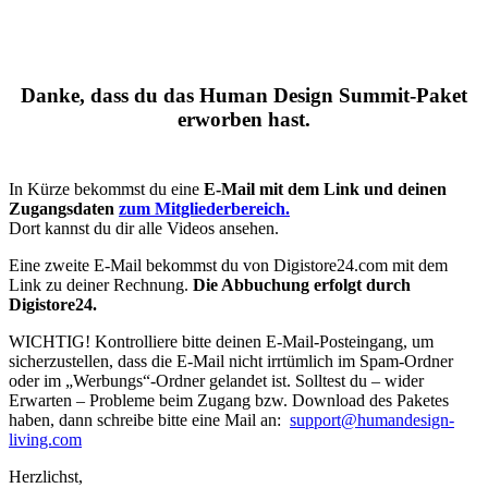
Skip
to
main
content
Danke, dass du das Human Design Summit-Paket
erworben hast.
In Kürze bekommst du eine
E-Mail mit dem Link und deinen
Zugangsdaten
zum Mitgliederbereich.
Dort kannst du dir alle Videos ansehen.
Eine zweite E-Mail bekommst du von Digistore24.com mit dem
Link zu deiner Rechnung.
Die Abbuchung erfolgt durch
Digistore24.
WICHTIG! Kontrolliere bitte deinen E-Mail-Posteingang, um
sicherzustellen, dass die E-Mail nicht irrtümlich im Spam-Ordner
oder im „Werbungs“-Ordner gelandet ist. Solltest du – wider
Erwarten – Probleme beim Zugang bzw. Download des Paketes
haben, dann schreibe bitte eine Mail an:
support@humandesign-
living.com
Herzlichst,