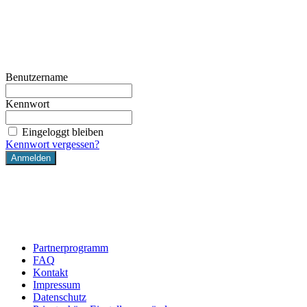
Skip
to
main
content
Benutzername
Kennwort
Eingeloggt bleiben
Kennwort vergessen?
Partnerprogramm
FAQ
Kontakt
Impressum
Datenschutz