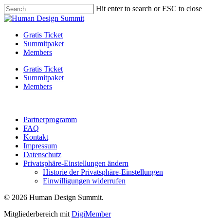
Skip
Hit enter to search or ESC to close
to
Close
main
Search
content
Menu
Gratis Ticket
Summitpaket
Members
Gratis Ticket
Summitpaket
Members
Partnerprogramm
FAQ
Kontakt
Impressum
Datenschutz
Privatsphäre-Einstellungen ändern
Historie der Privatsphäre-Einstellungen
Einwilligungen widerrufen
© 2026 Human Design Summit.
Mitgliederbereich mit
DigiMember