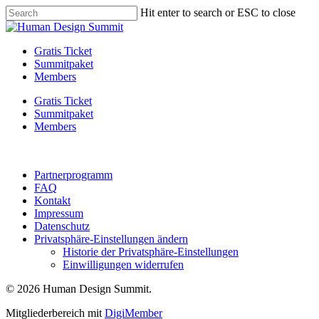
Skip
Hit enter to search or ESC to close
to
Close
main
Search
content
Menu
Gratis Ticket
Summitpaket
Members
Gratis Ticket
Summitpaket
Members
Partnerprogramm
FAQ
Kontakt
Impressum
Datenschutz
Privatsphäre-Einstellungen ändern
Historie der Privatsphäre-Einstellungen
Einwilligungen widerrufen
© 2026 Human Design Summit.
Mitgliederbereich mit
DigiMember