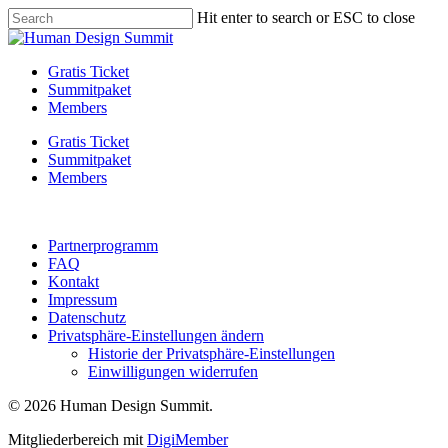
Skip
Hit enter to search or ESC to close
to
Close
main
Search
content
Menu
Gratis Ticket
Summitpaket
Members
Gratis Ticket
Summitpaket
Members
Partnerprogramm
FAQ
Kontakt
Impressum
Datenschutz
Privatsphäre-Einstellungen ändern
Historie der Privatsphäre-Einstellungen
Einwilligungen widerrufen
© 2026 Human Design Summit.
Mitgliederbereich mit
DigiMember