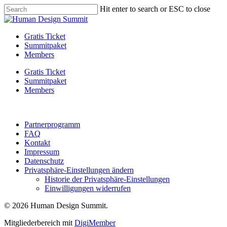
Skip
Hit enter to search or ESC to close
to
Close
main
Search
content
Menu
Gratis Ticket
Summitpaket
Members
Gratis Ticket
Summitpaket
Members
Partnerprogramm
FAQ
Kontakt
Impressum
Datenschutz
Privatsphäre-Einstellungen ändern
Historie der Privatsphäre-Einstellungen
Einwilligungen widerrufen
© 2026 Human Design Summit.
Mitgliederbereich mit
DigiMember