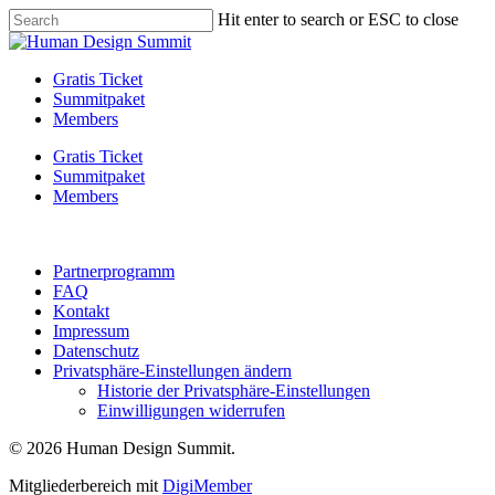
Skip
Hit enter to search or ESC to close
to
Close
main
Search
content
Menu
Gratis Ticket
Summitpaket
Members
Gratis Ticket
Summitpaket
Members
Partnerprogramm
FAQ
Kontakt
Impressum
Datenschutz
Privatsphäre-Einstellungen ändern
Historie der Privatsphäre-Einstellungen
Einwilligungen widerrufen
© 2026 Human Design Summit.
Mitgliederbereich mit
DigiMember