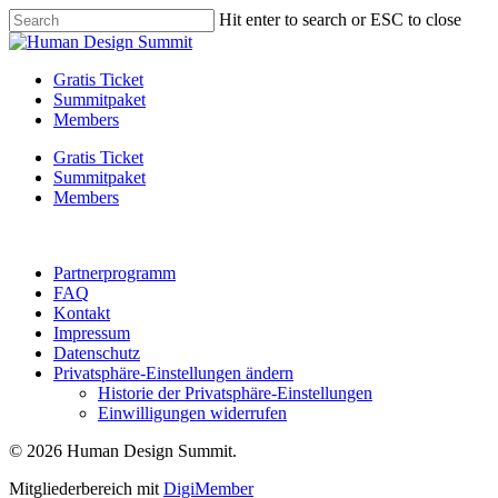
Skip
Hit enter to search or ESC to close
to
Close
main
Search
content
Menu
Gratis Ticket
Summitpaket
Members
Gratis Ticket
Summitpaket
Members
Partnerprogramm
FAQ
Kontakt
Impressum
Datenschutz
Privatsphäre-Einstellungen ändern
Historie der Privatsphäre-Einstellungen
Einwilligungen widerrufen
© 2026 Human Design Summit.
Mitgliederbereich mit
DigiMember