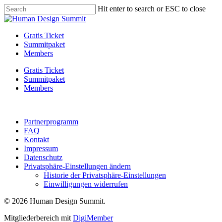
Skip
Hit enter to search or ESC to close
to
Close
main
Search
content
Menu
Gratis Ticket
Summitpaket
Members
Gratis Ticket
Summitpaket
Members
Partnerprogramm
FAQ
Kontakt
Impressum
Datenschutz
Privatsphäre-Einstellungen ändern
Historie der Privatsphäre-Einstellungen
Einwilligungen widerrufen
© 2026 Human Design Summit.
Mitgliederbereich mit
DigiMember