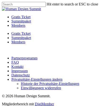
Skip
Hit enter to search or ESC to close
to
Close
main
Search
content
Menu
Gratis Ticket
Summitpaket
Members
Gratis Ticket
Summitpaket
Members
Partnerprogramm
FAQ
Kontakt
Impressum
Datenschutz
Privatsphäre-Einstellungen ändern
Historie der Privatsphäre-Einstellungen
Einwilligungen widerrufen
© 2026 Human Design Summit.
Mitgliederbereich mit
DigiMember