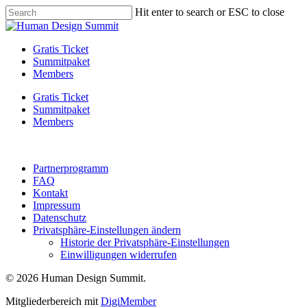
Skip
Hit enter to search or ESC to close
to
Close
main
Search
content
Menu
Gratis Ticket
Summitpaket
Members
Gratis Ticket
Summitpaket
Members
Partnerprogramm
FAQ
Kontakt
Impressum
Datenschutz
Privatsphäre-Einstellungen ändern
Historie der Privatsphäre-Einstellungen
Einwilligungen widerrufen
© 2026 Human Design Summit.
Mitgliederbereich mit
DigiMember