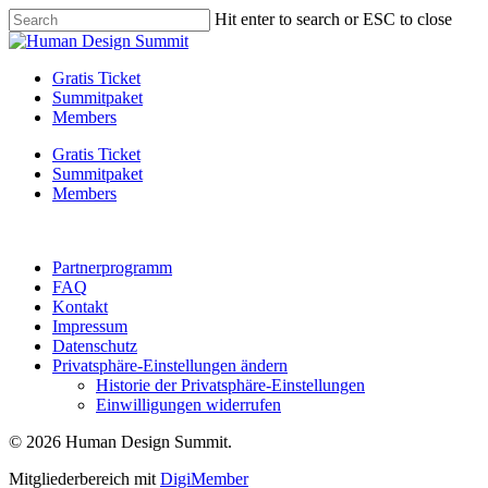
Skip
Hit enter to search or ESC to close
to
Close
main
Search
content
Menu
Gratis Ticket
Summitpaket
Members
Gratis Ticket
Summitpaket
Members
Partnerprogramm
FAQ
Kontakt
Impressum
Datenschutz
Privatsphäre-Einstellungen ändern
Historie der Privatsphäre-Einstellungen
Einwilligungen widerrufen
© 2026 Human Design Summit.
Mitgliederbereich mit
DigiMember