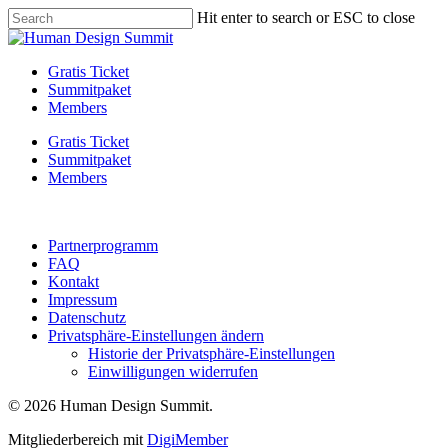
Skip
Hit enter to search or ESC to close
to
Close
main
Search
content
Menu
Gratis Ticket
Summitpaket
Members
Gratis Ticket
Summitpaket
Members
Partnerprogramm
FAQ
Kontakt
Impressum
Datenschutz
Privatsphäre-Einstellungen ändern
Historie der Privatsphäre-Einstellungen
Einwilligungen widerrufen
© 2026 Human Design Summit.
Mitgliederbereich mit
DigiMember