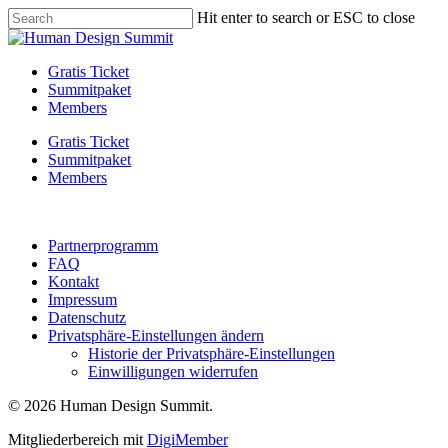
Skip
Hit enter to search or ESC to close
to
Close
main
Search
content
Menu
Gratis Ticket
Summitpaket
Members
Gratis Ticket
Summitpaket
Members
Partnerprogramm
FAQ
Kontakt
Impressum
Datenschutz
Privatsphäre-Einstellungen ändern
Historie der Privatsphäre-Einstellungen
Einwilligungen widerrufen
© 2026 Human Design Summit.
Mitgliederbereich mit
DigiMember