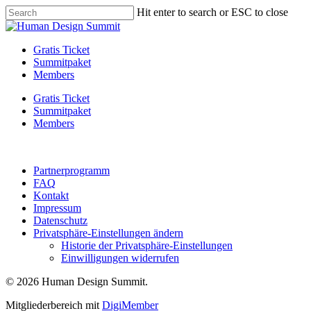
Skip
Hit enter to search or ESC to close
to
Close
main
Search
content
Menu
Gratis Ticket
Summitpaket
Members
Gratis Ticket
Summitpaket
Members
Partnerprogramm
FAQ
Kontakt
Impressum
Datenschutz
Privatsphäre-Einstellungen ändern
Historie der Privatsphäre-Einstellungen
Einwilligungen widerrufen
© 2026 Human Design Summit.
Mitgliederbereich mit
DigiMember