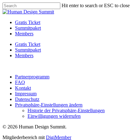
Skip
Hit enter to search or ESC to close
to
Close
main
Search
content
Menu
Gratis Ticket
Summitpaket
Members
Gratis Ticket
Summitpaket
Members
Partnerprogramm
FAQ
Kontakt
Impressum
Datenschutz
Privatsphäre-Einstellungen ändern
Historie der Privatsphäre-Einstellungen
Einwilligungen widerrufen
© 2026 Human Design Summit.
Mitgliederbereich mit
DigiMember