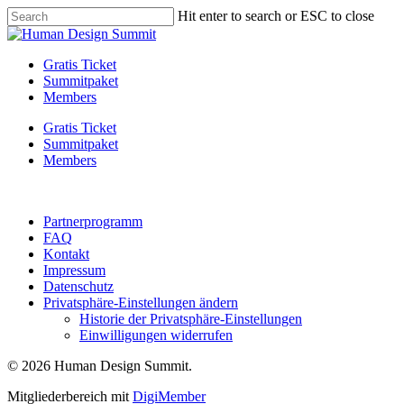
Skip
Hit enter to search or ESC to close
to
Close
main
Search
content
Menu
Gratis Ticket
Summitpaket
Members
Gratis Ticket
Summitpaket
Members
Partnerprogramm
FAQ
Kontakt
Impressum
Datenschutz
Privatsphäre-Einstellungen ändern
Historie der Privatsphäre-Einstellungen
Einwilligungen widerrufen
© 2026 Human Design Summit.
Mitgliederbereich mit
DigiMember