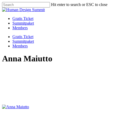
Skip
Hit enter to search or ESC to close
to
Close
main
Search
content
Menu
Gratis Ticket
Summitpaket
Members
Gratis Ticket
Summitpaket
Members
Anna Maiutto