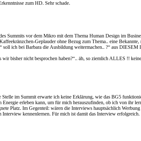
 Erkenntnisse zum HD. Sehr schade.
in des Summits vor dem Mikro mit dem Thema Human Design im Busines
Kaffeekränzchen-Geplauder ohne Bezug zum Thema.. eine Bekannte, mi
: “ soll ich bei Barbara die Ausbildung weitermachen.. ?“ aus DIESEM 
ir bisher nicht besprochen haben?“.. äh, so ziemlich ALLES !! keine
Stelle im Summit erwarte ich keine Erklärung, wie das BG5 funktionier
ellen Energie erleben kann, um für mich herauszufinden, ob ich von ihr 
gnete Platz. Im Gegenteil: wären die Interviews hauptsächlich Werbung 
 Interview kennenlernen. Für mich ist damit das Interview erfolgreich.