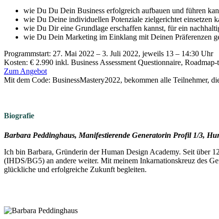
wie Du Du Dein Business erfolgreich aufbauen und führen kan
wie Du Deine individuellen Potenziale zielgerichtet einsetzen k
wie Du Dir eine Grundlage erschaffen kannst, für ein nachhal
wie Du Dein Marketing im Einklang mit Deinen Präferenzen ge
Programmstart: 27. Mai 2022 – 3. Juli 2022, jeweils 13 – 14:30 Uhr
Kosten: € 2.990 inkl. Business Assessment Questionnaire, Roadma
Zum Angebot
Mit dem Code: BusinessMastery2022, bekommen alle Teilnehmer, die
Biografie
Barbara Peddinghaus, Manifestierende Generatorin Profil 1/3, H
Ich bin Barbara, Gründerin der Human Design Academy. Seit über 12 
(IHDS/BG5) an andere weiter. Mit meinem Inkarnationskreuz des Gef
glückliche und erfolgreiche Zukunft begleiten.