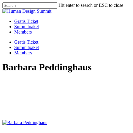
Skip
Hit enter to search or ESC to close
to
Close
main
Search
content
Menu
Gratis Ticket
Summitpaket
Members
Gratis Ticket
Summitpaket
Members
Barbara Peddinghaus