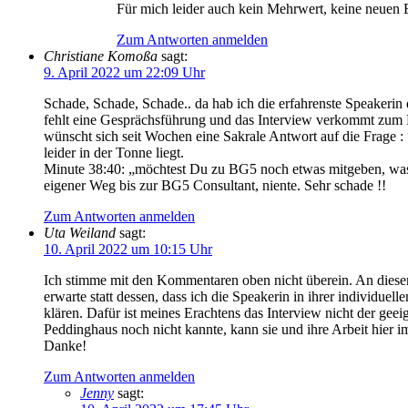
Für mich leider auch kein Mehrwert, keine neuen
Zum Antworten anmelden
Christiane Komoßa
sagt:
9. April 2022 um 22:09 Uhr
Schade, Schade, Schade.. da hab ich die erfahrenste Speaker
fehlt eine Gesprächsführung und das Interview verkommt zum 
wünscht sich seit Wochen eine Sakrale Antwort auf die Frage 
leider in der Tonne liegt.
Minute 38:40: „möchtest Du zu BG5 noch etwas mitgeben, was w
eigener Weg bis zur BG5 Consultant, niente. Sehr schade !!
Zum Antworten anmelden
Uta Weiland
sagt:
10. April 2022 um 10:15 Uhr
Ich stimme mit den Kommentaren oben nicht überein. An dieser 
erwarte statt dessen, dass ich die Speakerin in ihrer individu
klären. Dafür ist meines Erachtens das Interview nicht der geei
Peddinghaus noch nicht kannte, kann sie und ihre Arbeit hier im
Danke!
Zum Antworten anmelden
Jenny
sagt: