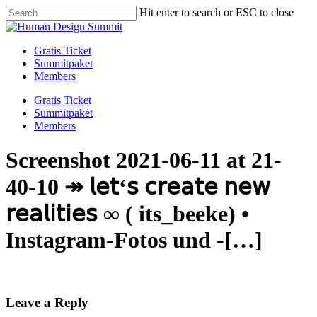
Skip
Hit enter to search or ESC to close
to
Close
main
Search
content
Menu
Gratis Ticket
Summitpaket
Members
Gratis Ticket
Summitpaket
Members
Screenshot 2021-06-11 at 21-
40-10 ↠ 𝗅𝖾𝗍‘𝗌 𝖼𝗋𝖾𝖺𝗍𝖾 𝗇𝖾𝗐
𝗋𝖾𝖺𝗅𝗂𝗍𝗂𝖾𝗌 ∞ ( its_beeke) •
Instagram-Fotos und -[…]
Leave a Reply