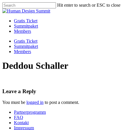
Skip
Hit enter to search or ESC to close
to
Close
main
Search
content
Menu
Gratis Ticket
Summitpaket
Members
Gratis Ticket
Summitpaket
Members
Deddou Schaller
Leave a Reply
You must be
logged in
to post a comment.
Partnerprogramm
FAQ
Kontakt
Impressum