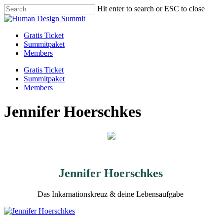
Skip
Hit enter to search or ESC to close
to
Close
main
Search
content
Menu
Gratis Ticket
Summitpaket
Members
Gratis Ticket
Summitpaket
Members
Jennifer Hoerschkes
Jennifer Hoerschkes
Das Inkarnationskreuz & deine Lebensaufgabe