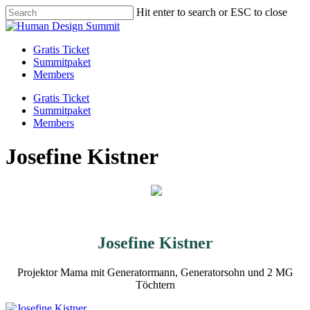
Skip
Hit enter to search or ESC to close
to
Close
main
Search
content
Menu
Gratis Ticket
Summitpaket
Members
Gratis Ticket
Summitpaket
Members
Josefine Kistner
Josefine Kistner
Projektor Mama mit Generatormann, Generatorsohn und 2 MG
Töchtern