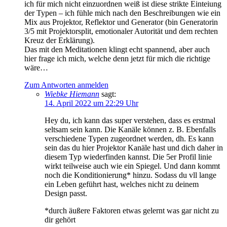
ich für mich nicht einzuordnen weiß ist diese strikte Einteiung
der Typen – ich fühle mich nach den Beschreibungen wie ein
Mix aus Projektor, Reflektor und Generator (bin Generatorin
3/5 mit Projektorsplit, emotionaler Autorität und dem rechten
Kreuz der Erklärung).
Das mit den Meditationen klingt echt spannend, aber auch
hier frage ich mich, welche denn jetzt für mich die richtige
wäre…
Zum Antworten anmelden
Wiebke Hiemann
sagt:
14. April 2022 um 22:29 Uhr
Hey du, ich kann das super verstehen, dass es erstmal
seltsam sein kann. Die Kanäle können z. B. Ebenfalls
verschiedene Typen zugeordnet werden, dh. Es kann
sein das du hier Projektor Kanäle hast und dich daher in
diesem Typ wiederfinden kannst. Die 5er Profil linie
wirkt teilweise auch wie ein Spiegel. Und dann kommt
noch die Konditionierung* hinzu. Sodass du vll lange
ein Leben geführt hast, welches nicht zu deinem
Design passt.
*durch äußere Faktoren etwas gelernt was gar nicht zu
dir gehört