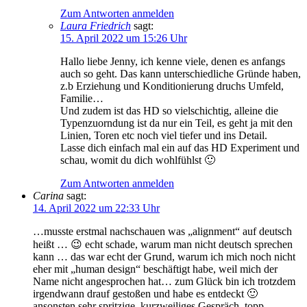
Zum Antworten anmelden
Laura Friedrich
sagt:
15. April 2022 um 15:26 Uhr
Hallo liebe Jenny, ich kenne viele, denen es anfangs
auch so geht. Das kann unterschiedliche Gründe haben,
z.b Erziehung und Konditionierung druchs Umfeld,
Familie…
Und zudem ist das HD so vielschichtig, alleine die
Typenzuorndung ist da nur ein Teil, es geht ja mit den
Linien, Toren etc noch viel tiefer und ins Detail.
Lasse dich einfach mal ein auf das HD Experiment und
schau, womit du dich wohlfühlst 🙂
Zum Antworten anmelden
Carina
sagt:
14. April 2022 um 22:33 Uhr
…musste erstmal nachschauen was „alignment“ auf deutsch
heißt … 😉 echt schade, warum man nicht deutsch sprechen
kann … das war echt der Grund, warum ich mich noch nicht
eher mit „human design“ beschäftigt habe, weil mich der
Name nicht angesprochen hat… zum Glück bin ich trotzdem
irgendwann drauf gestoßen und habe es entdeckt 🙂
ansonsten sehr spritzige, kurzweiliges Gespräch. topp.