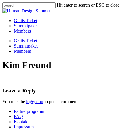
Skip
Hit enter to search or ESC to close
to
Close
main
Search
content
Menu
Gratis Ticket
Summitpaket
Members
Gratis Ticket
Summitpaket
Members
Kim Freund
Leave a Reply
You must be
logged in
to post a comment.
Partnerprogramm
FAQ
Kontakt
Impressum