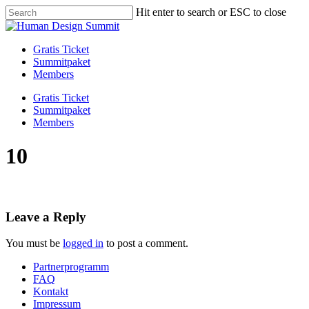
Skip
Hit enter to search or ESC to close
to
Close
main
Search
content
Menu
Gratis Ticket
Summitpaket
Members
Gratis Ticket
Summitpaket
Members
10
Leave a Reply
You must be
logged in
to post a comment.
Partnerprogramm
FAQ
Kontakt
Impressum