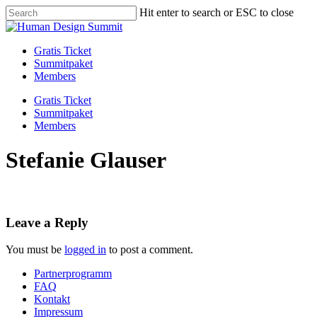
Skip
Hit enter to search or ESC to close
to
Close
main
Search
content
Menu
Gratis Ticket
Summitpaket
Members
Gratis Ticket
Summitpaket
Members
Stefanie Glauser
Leave a Reply
You must be
logged in
to post a comment.
Partnerprogramm
FAQ
Kontakt
Impressum