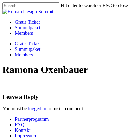
Skip
Hit enter to search or ESC to close
to
Close
main
Search
content
Menu
Gratis Ticket
Summitpaket
Members
Gratis Ticket
Summitpaket
Members
Ramona Oxenbauer
Leave a Reply
You must be
logged in
to post a comment.
Partnerprogramm
FAQ
Kontakt
Impressum