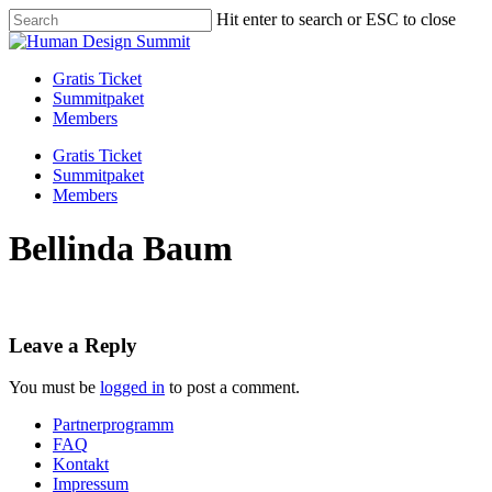
Skip
Hit enter to search or ESC to close
to
Close
main
Search
content
Menu
Gratis Ticket
Summitpaket
Members
Gratis Ticket
Summitpaket
Members
Bellinda Baum
Leave a Reply
You must be
logged in
to post a comment.
Partnerprogramm
FAQ
Kontakt
Impressum