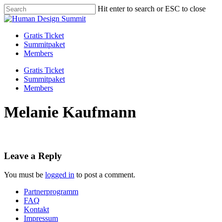
Skip
Hit enter to search or ESC to close
to
Close
main
Search
content
Menu
Gratis Ticket
Summitpaket
Members
Gratis Ticket
Summitpaket
Members
Melanie Kaufmann
Leave a Reply
You must be
logged in
to post a comment.
Partnerprogramm
FAQ
Kontakt
Impressum