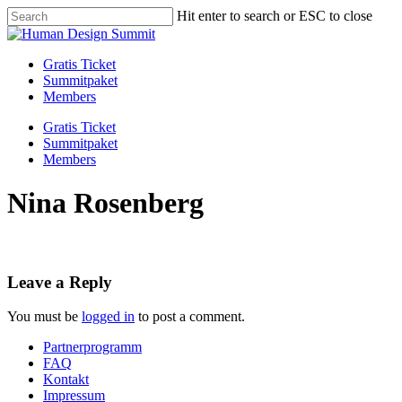
Skip
Hit enter to search or ESC to close
to
Close
main
Search
content
Menu
Gratis Ticket
Summitpaket
Members
Gratis Ticket
Summitpaket
Members
Nina Rosenberg
Leave a Reply
You must be
logged in
to post a comment.
Partnerprogramm
FAQ
Kontakt
Impressum