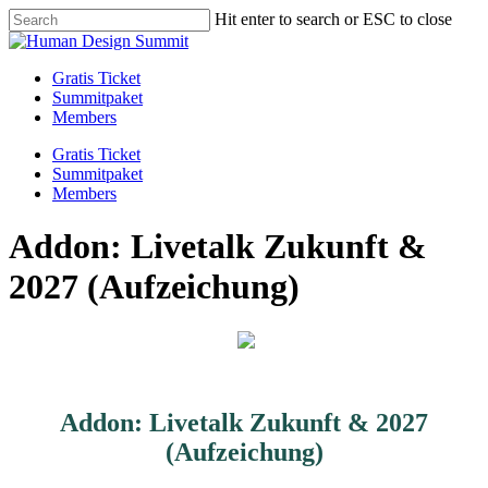
Skip
Hit enter to search or ESC to close
to
Close
main
Search
content
Menu
Gratis Ticket
Summitpaket
Members
Gratis Ticket
Summitpaket
Members
Addon: Livetalk Zukunft &
2027 (Aufzeichung)
Addon: Livetalk Zukunft & 2027
(Aufzeichung)