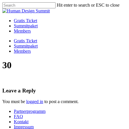
Skip
Hit enter to search or ESC to close
to
Close
main
Search
content
Menu
Gratis Ticket
Summitpaket
Members
Gratis Ticket
Summitpaket
Members
30
Leave a Reply
You must be
logged in
to post a comment.
Partnerprogramm
FAQ
Kontakt
Impressum